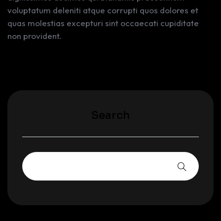
voluptatum deleniti atque corrupti quos dolores et
quas molestias excepturi sint occaecati cupiditate
non provident.
Search