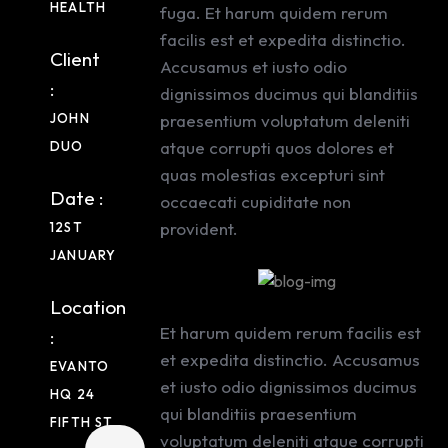
HEALTH
fuga. Et harum quidem rerum
facilis est et expedita distinctio.
Client
Accusamus et iusto odio
:
dignissimos ducimus qui blanditiis
JOHN
praesentium voluptatum deleniti
atque corrupti quos dolores et
DUO
quas molestias excepturi sint
Date :
occaecati cupiditate non
provident.
12ST
JANUARY
Location
Et harum quidem rerum facilis est
:
et expedita distinctio. Accusamus
EVANTO
et iusto odio dignissimos ducimus
HQ 24
qui blanditiis praesentium
FIFTH ST
voluptatum deleniti atque corrupti