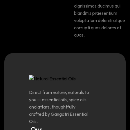
dignissimos ducimus qui
blanditiis praesentium
voluptatum deleniti atque
corrupti quos dolores et
quas.
Direct from nature, naturals to
you — essential oils, spice oils,
and attars, thoughtfully
crafted by Gangotri Essential
Oils.
Our