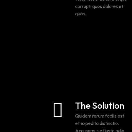
corrupti quos dolores et
quas.
Similique sunt in culpa
qui officia deserunt.
Et harum quidem
rerum facilis est et
expedita.
Nam libero tempore,
cum soluta nobis est.
The Solution
Quidem rerum facilis est
et expedita distinctio.
Accusamus et iusto odio