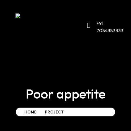
HOME
ABOUT US
+91
OUR PRODUCTS
CONTACT US
7084383333
CERTIFICATIONS
& MEMBERSHIPS
Poor appetite
HOME
PROJECT
POOR APPETITE