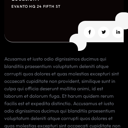
EVANTO HQ 24 FIFTH ST
Acusamus et iusto odio dignissimos ducimus qui
blanditiis praesentium voluptatum deleniti atque
corrupti quos dolores et quas molestias excepturi sint
occaecati cupiditate non provident, similique sunt in
culpa qui officia deserunt mollitia animi, id est
laborum et dolorum fuga. Et harum quidem rerum
facilis est et expedita distinctio. Accusamus et iusto
odio dignissimos ducimus qui blanditiis praesentium
voluptatum deleniti atque corrupti quos dolores et
quas molestias excepturi sint occaecati cupiditate non