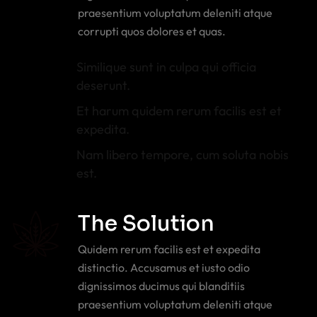
praesentium voluptatum deleniti atque
corrupti quos dolores et quas.
Similique sunt in culpa qui officia
deserunt.
Et harum quidem rerum facilis est et
expedita.
Nam libero tempore, cum soluta nobis
est.
The Solution
Quidem rerum facilis est et expedita
distinctio. Accusamus et iusto odio
dignissimos ducimus qui blanditiis
praesentium voluptatum deleniti atque